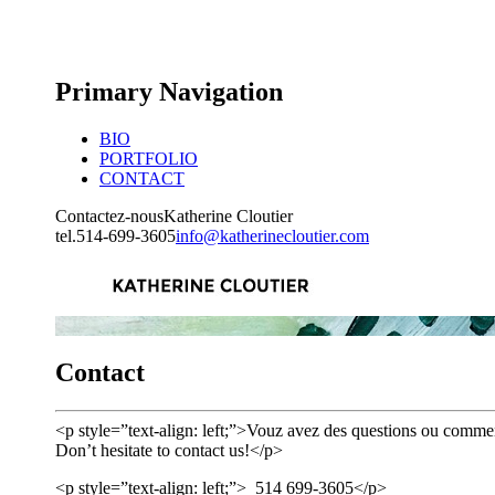
Primary Navigation
BIO
PORTFOLIO
CONTACT
Contactez-nous
Katherine Cloutier
tel.
514-699-3605
info@katherinecloutier.com
Contact
<p style=”text-align: left;”>Vouz avez des questions ou comme
Don’t hesitate to contact us!</p>
<p style=”text-align: left;”>
514 699-3605</p>