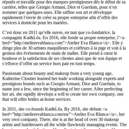
réputés et travaille pour des marques prestigieuses dès le début de sa
carrière, telles que Giorgio Armani, Dior et Guerlain, pour n’en
nommer que quelques-unes. Elle raffine son art et développe
rapidement l’envie de créer sa propre entreprise afin d’offrir des
services à domicile pour les mariées.
C’est donc en 2011 qu’elle ouvre, en tant que co-fondatrice, la
compagnie Kat&Léa. En 2016, elle fonde sa propre entreprise, l’<a
href=”http://atelierevablanca.com”>Atelier Eva Blanca</a>. Elle y
dirige plus de 30 artistes maquilleurs et coiffeurs à la pige et voit à la
gestion des événements de main de maître. Elle prend à cœur le
bonheur et la satisfaction de ses clientes ainsi que de son équipe et
s’efforce d’offrir un service hors pair en tout temps.
Passionate about beauty and makeup from a very young age,
Katherine Cloutier learned her trade working alongside experts and
prestigious brands such as Giorgio Armani, Dior and Guerlain, to
name just a few, since the beginning of her career. After perfecting
her art, she rapidly develops a will to create her own company, one
that will offer brides at-home services.
In 2011, she co-founds Kat&Léa. By 2016, she debuts <a
href=”http://atelierevablanca.com/en/”>Atelier Eva Blanca</a>, her
very own company. There, she is at the head of over 30 makeup
artists and hairdressers all the while flawlessly managing events. The